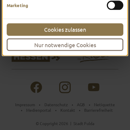
Marketing
Cookies zulassen
Nur notwendige Cookies
Impressum
Datenschutz
AGB
Netiquette
•
•
•
Medienportal
Kontakt
Barrierefreiheit
•
•
•
© Copyright 2026
Stadt Fulda
|