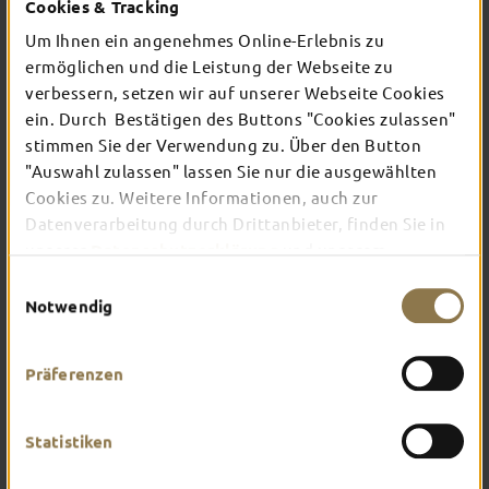
ERKUNDEN
Cookies & Tracking
Um Ihnen ein angenehmes Online-Erlebnis zu
ermöglichen und die Leistung der Webseite zu
verbessern, setzen wir auf unserer Webseite Cookies
Individualreisende mögen es gerne
ein. Durch Bestätigen des Buttons "Cookies zulassen"
abenteuerlich. Du auch? Lass deine Reise nach
Fulda zu einer kleinen Expedition werden und
stimmen Sie der Verwendung zu. Über den Button
erkunde die Stadt einfach in Eigenregie. Ganz
"Auswahl zulassen" lassen Sie nur die ausgewählten
nach Lust, Laune und Geschmack gestaltest du
Cookies zu. Weitere Informationen, auch zur
deinen Aufenthalt so, wie es dir gefällt.
Abenteuer warten hier hinter jeder Ecke – sei
Datenverarbeitung durch Drittanbieter, finden Sie in
einfach neugierig und offen.
unserer
Datenschutzerklärung
und unserem
Impressum
.
Einwilligungsauswahl
Notwendig
Präferenzen
Statistiken