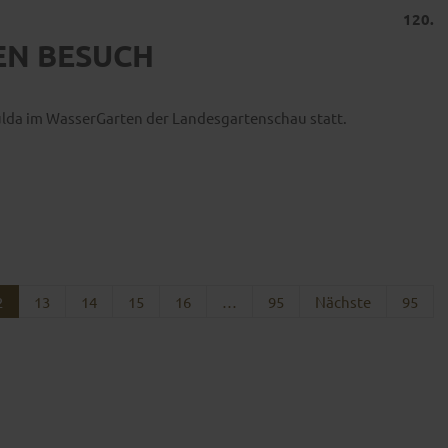
120.
EN BESUCH
Fulda im WasserGarten der Landesgartenschau statt.
2
13
14
15
16
…
95
Nächste
95