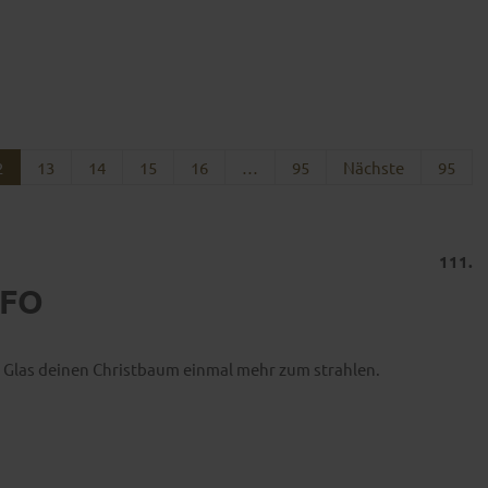
2
13
14
15
16
…
95
Nächste
95
111.
NFO
s Glas deinen Christbaum einmal mehr zum strahlen.