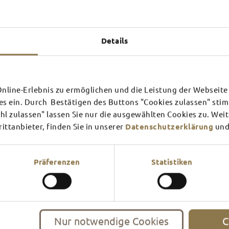
Details
line-Erlebnis zu ermöglichen und die Leistung der Webseite 
es ein. Durch Bestätigen des Buttons "Cookies zulassen" st
 "PERSÖNLICH" ENTLANG DES 
l zulassen" lassen Sie nur die ausgewählten Cookies zu. Wei
ttanbieter, finden Sie in unserer
Datenschutzerklärung
und
d 5 km langer Wanderweg mit Start auf der Pauluspromenade - jetzt
Präferenzen
Statistiken
Nur notwendige Cookies
C