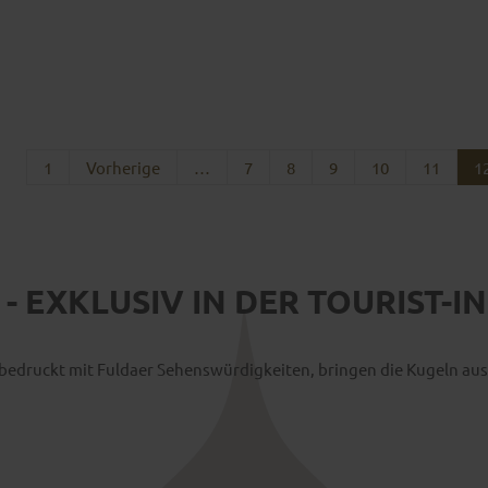
1
Vorherige
…
7
8
9
10
11
1
- EXKLUSIV IN DER TOURIST-I
, bedruckt mit Fuldaer Sehenswürdigkeiten, bringen die Kugeln au