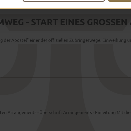
WEG - START EINES GROSSEN
g der Apostel" einer der offiziellen Zubringerwege. Einweihung 
en Arrangements - Überschrift Arrangements - Einleitung Mit die