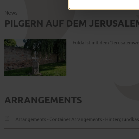
News
PILGERN AUF DEM JERUSALEM
Fulda ist mit dem "Jerusalemwe
ARRANGEMENTS
Arrangements - Container Arrangements - Hintergrundkast