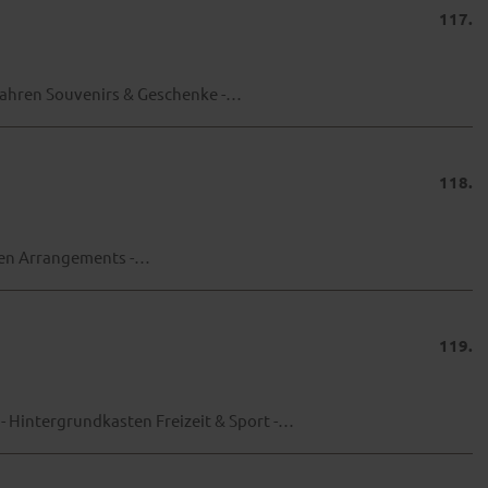
117.
fahren Souvenirs & Geschenke -…
118.
hren Arrangements -…
119.
 - Hintergrundkasten Freizeit & Sport -…