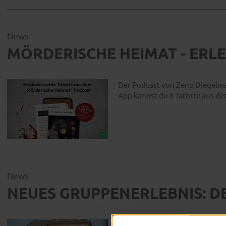
News
MÖRDERISCHE HEIMAT - ERLE
Der Podcast von Zeno Diegelman
App kannst du 8 Tatorte aus d
News
NEUES GRUPPENERLEBNIS: DE
Begib dich mit unseren Gästefü