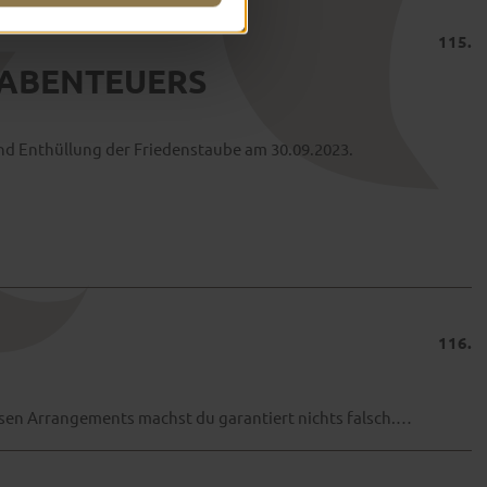
115.
 ABENTEUERS
und Enthüllung der Friedenstaube am 30.09.2023.
116.
sen Arrangements machst du garantiert nichts falsch.…