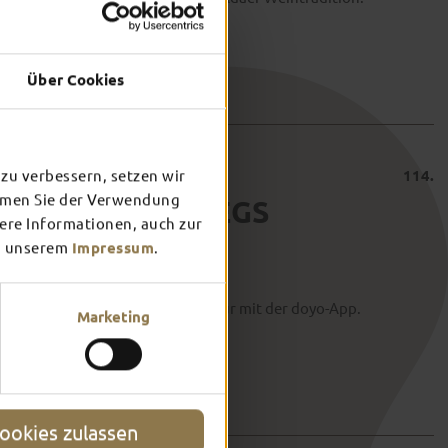
Über Cookies
114.
zu verbessern, setzen wir
immen Sie der Verwendung
BONIFATIUSSTIEGS
tere Informationen, auch zur
 unserem
Impressum
.
 als kostenfreie audiovisuelle Tour mit der doyo-App.
Marketing
ookies zulassen