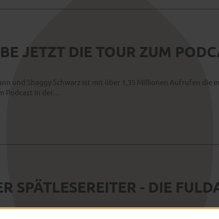
BE JETZT DIE TOUR ZUM POD
n und Shaggy Schwarz ist mit über 1,35 Millionen Aufrufen die er
em Podcast in der…
R SPÄTLESEREITER - DIE FU
hrerinnen und Gästeführern auf die Spur des Spätlesereiters mit