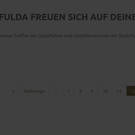
FULDA FREUEN SICH AUF DEIN
 Sommer-Treffen der Gästeführer und Gästeführerinnen der Stadt 
1
Vorherige
…
7
8
9
10
11
1