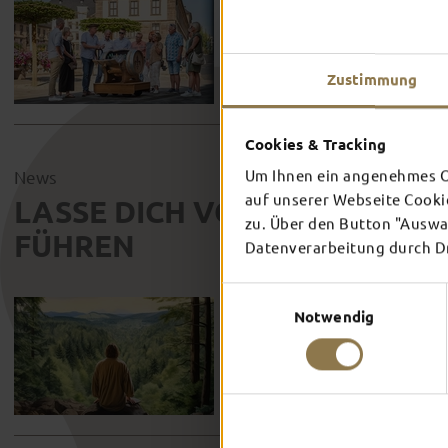
Zustimmung
Cookies & Tracking
Um Ihnen ein angenehmes On
News
auf unserer Webseite Cooki
LASSE DICH VON BONIFATIUS
zu. Über den Button "Auswah
FÜHREN
Datenverarbeitung durch Dri
Einwilligungsauswahl
Der Bonifatiusstieg ist ein run
Notwendig