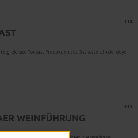
112.
CAST
folgreichste Podcast-Produktion aus Osthessen. In der doyo-
113.
LDAER WEINFÜHRUNG
 unterhaltsamen Anekdoten zur Fuldaer Weintradition.